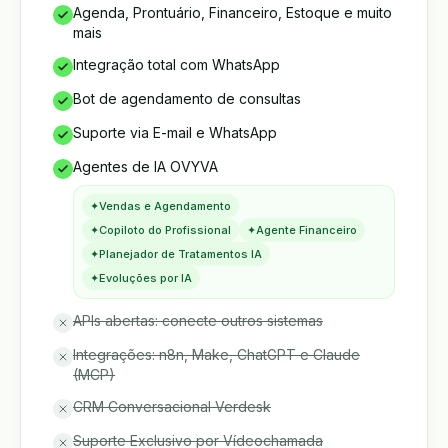
Agenda, Prontuário, Financeiro, Estoque e muito
mais
Integração total com WhatsApp
Bot de agendamento de consultas
Suporte via E-mail e WhatsApp
Agentes de IA OVYVA
✦
Vendas e Agendamento
✦
Copiloto do Profissional
✦
Agente Financeiro
✦
Planejador de Tratamentos IA
✦
Evoluções por IA
APIs abertas: conecte outros sistemas
Integrações: n8n, Make, ChatGPT e Claude
(MCP)
CRM Conversacional Verdesk
Suporte Exclusivo por Vídeochamada