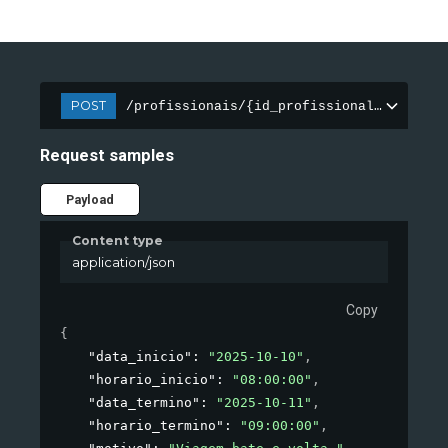
POST
/profissionais/{id_profissional}/agendas
Request samples
Payload
Content type
application/json
Copy
{
"data_inicio"
: 
"2025-10-10"
,
"horario_inicio"
: 
"08:00:00"
,
"data_termino"
: 
"2025-10-11"
,
"horario_termino"
: 
"09:00:00"
,