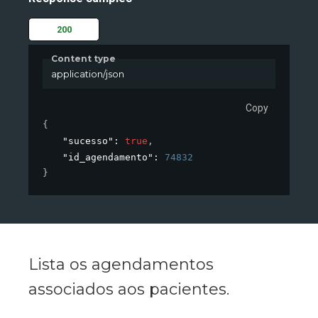
200
Content type
application/json
Copy
{
"sucesso"
: 
true
,
"id_agendamento"
: 
74832
}
Lista os agendamentos
associados aos pacientes.