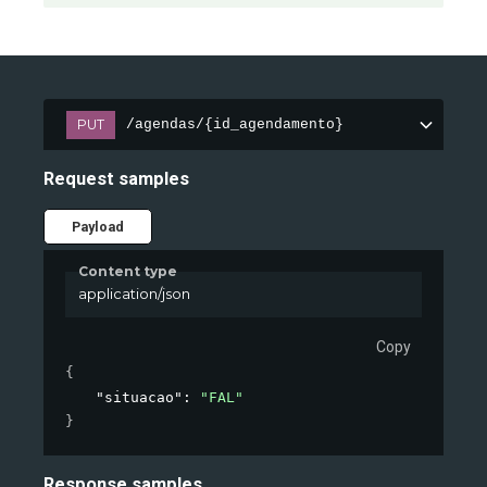
PUT
/agendas/{id_agendamento}
Request samples
Payload
Content type
application/json
Copy
{
"situacao"
: 
"FAL"
}
Response samples