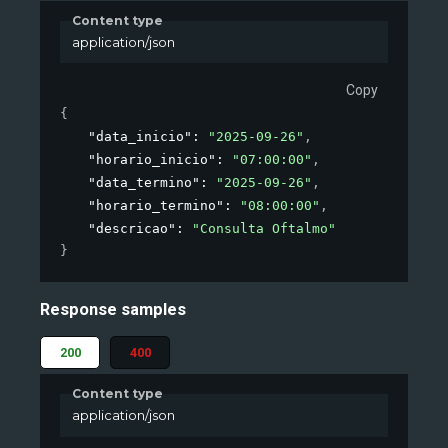
Content type
application/json
Copy
{
"data_inicio"
: 
"2025-09-26"
,
"horario_inicio"
: 
"07:00:00"
,
"data_termino"
: 
"2025-09-26"
,
"horario_termino"
: 
"08:00:00"
,
"descricao"
: 
"Consulta Oftalmo"
}
Response samples
200
400
Content type
application/json