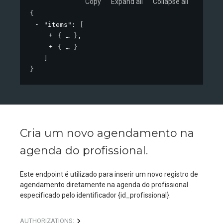
Copy
Expand all
Collapse all
{
"items"
: 
[
{
}
,
{
}
]
}
Cria um novo agendamento na
agenda do profissional.
Este endpoint é utilizado para inserir um novo registro de
agendamento diretamente na agenda do profissional
especificado pelo identificador {id_profissional}.
AUTHORIZATIONS: