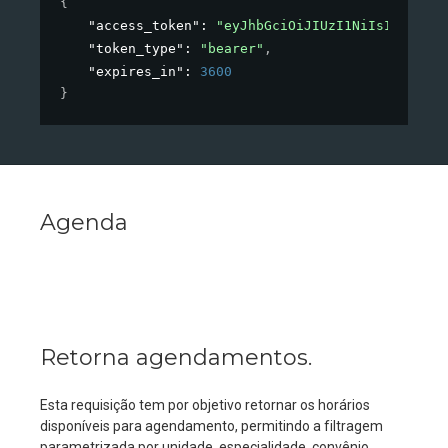
{
"access_token"
: 
"eyJhbGciOiJIUzI1NiIsInR5cCI.
"token_type"
: 
"bearer"
,
"expires_in"
: 
3600
}
Agenda
Retorna agendamentos.
Esta requisição tem por objetivo retornar os horários
disponíveis para agendamento, permitindo a filtragem
parametrizada por unidade, especialidade, convênio,