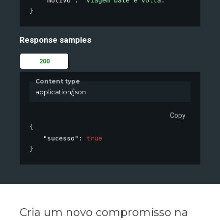
"motivo"
: 
"Viagem bate e volta."
}
Response samples
200
Content type
application/json
Copy
{
"sucesso"
: 
true
}
Cria um novo compromisso na