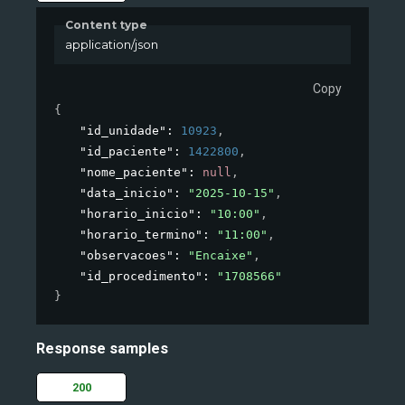
Content type
application/json
Copy
{
"id_unidade"
: 
10923
,
"id_paciente"
: 
1422800
,
"nome_paciente"
: 
null
,
"data_inicio"
: 
"2025-10-15"
,
"horario_inicio"
: 
"10:00"
,
"horario_termino"
: 
"11:00"
,
"observacoes"
: 
"Encaixe"
,
"id_procedimento"
: 
"1708566"
}
Response samples
200