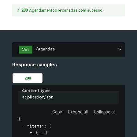
200
Agendamentos retornadas com sucesso.
GET
/agendas
Response samples
200
Content type
application/json
Copy
Expand all
Collapse all
{
"items"
: 
[
{
}